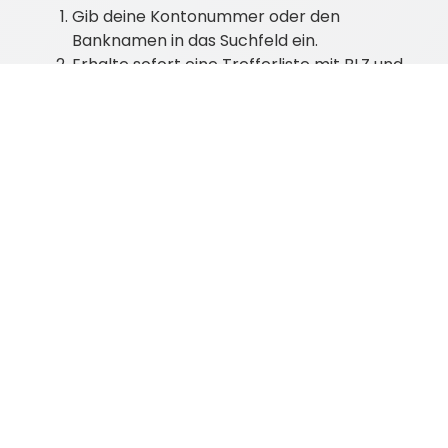
Gib deine Kontonummer oder den
Banknamen in das Suchfeld ein.
Erhalte sofort eine Trefferliste mit BLZ und
BIC.
Prüfe ggf. die Bankdaten auf Richtigkeit.
Nutze die angezeigte IBAN oder BIC für
deine Bankgeschäfte – fertig!
Sekundenschnell und ohne Registrierung. Ob
BLZ
,
IBAN
oder
BIC
– auf
bankleitzahlen.de
bist
du genau richtig.
Warum unsere
Bankleitzahlen-Suche
nutzen?
Kostenlos und intuitiv:
Keine versteckten
Gebühren, alle Daten sofort verfügbar.
Schnelle Ergebnisse:
Einfach Suchbegriff