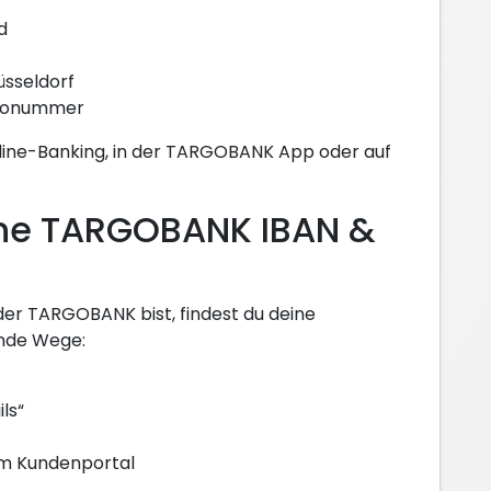
d
sseldorf
ntonummer
nline-Banking, in der TARGOBANK App oder auf
ine TARGOBANK IBAN &
der TARGOBANK bist, findest du deine
ende Wege:
ls“
im Kundenportal