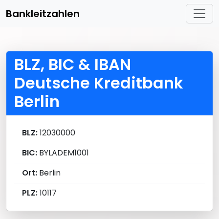
Bankleitzahlen
BLZ, BIC & IBAN
Deutsche Kreditbank
Berlin
BLZ:
12030000
BIC:
BYLADEM1001
Ort:
Berlin
PLZ:
10117