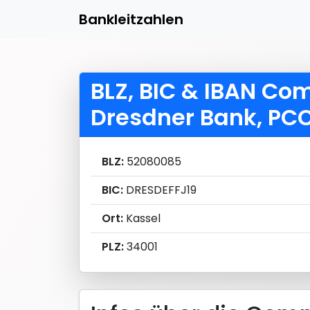
Bankleitzahlen
BLZ, BIC & IBAN C
Dresdner Bank, PC
BLZ:
52080085
BIC:
DRESDEFFJ19
Ort:
Kassel
PLZ:
34001