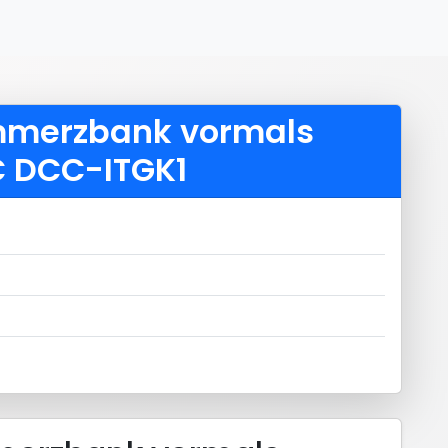
ommerzbank vormals
C DCC-ITGK1