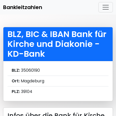
Bankleitzahlen
BLZ, BIC & IBAN Bank für
Kirche und Diakonie -
KD-Bank
BLZ:
35060190
Ort:
Magdeburg
PLZ:
39104
Infos über die Bank für Kirche